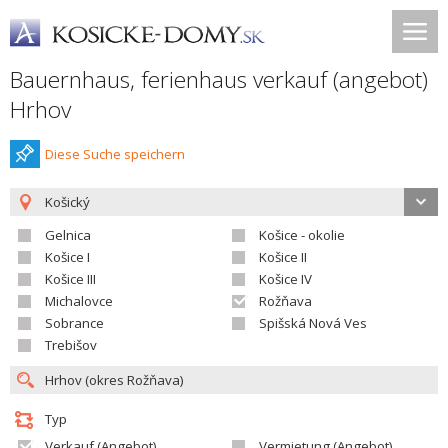
Bauernhaus, ferienhaus verkauf (angebot)
Hrhov
Diese Suche speichern
Košický
Gelnica
Košice - okolie
Košice I
Košice II
Košice III
Košice IV
Michalovce
Rožňava
Sobrance
Spišská Nová Ves
Trebišov
Typ
Verkauf (Angebot)
Vermietung (Angebot)