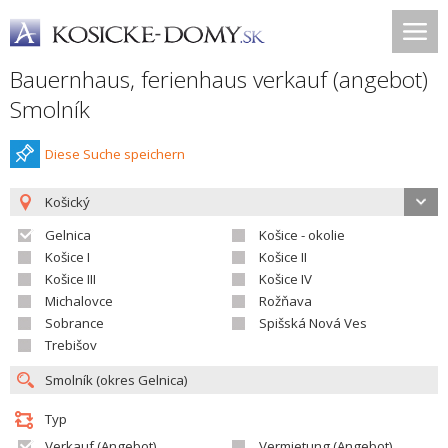
Bauernhaus, ferienhaus verkauf (angebot)
Smolník
Diese Suche speichern
Košický
Gelnica
Košice - okolie
Košice I
Košice II
Košice III
Košice IV
Michalovce
Rožňava
Sobrance
Spišská Nová Ves
Trebišov
Typ
Verkauf (Angebot)
Vermietung (Angebot)