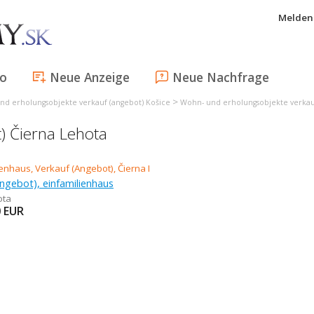
Melden 
fo
Neue Anzeige
Neue Nachfrage
>
nd erholungsobjekte verkauf (angebot) Košice
Wohn- und erholungsobjekte verkau
) Čierna Lehota
ngebot), einfamilienhaus
ota
0
EUR