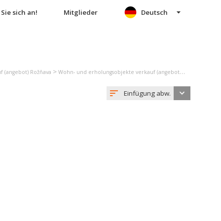
Sie sich an!
Mitglieder
Deutsch
>
f (angebot) Rožňava
Wohn- und erholungsobjekte verkauf (angebot) Čierna Lehota
Einfügung abw.