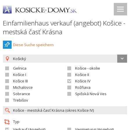
Einfamilienhaus verkauf (angebot) Košice -
mestská časť Krásna
Diese Suche speichern
Košický
Gelnica
Košice - okolie
Košice I
Košice II
Košice III
Košice IV
Michalovce
Rožňava
Sobrance
Spišská Nová Ves
Trebišov
Typ
Verkauf (Angebot)
Vermietung (Angebot)