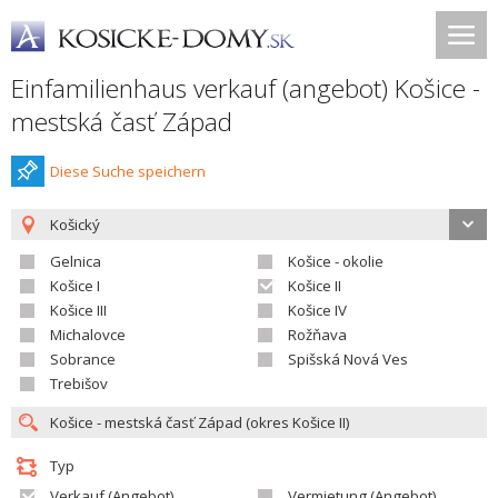
Einfamilienhaus verkauf (angebot) Košice -
mestská časť Západ
Diese Suche speichern
Košický
Gelnica
Košice - okolie
Košice I
Košice II
Košice III
Košice IV
Michalovce
Rožňava
Sobrance
Spišská Nová Ves
Trebišov
Typ
Verkauf (Angebot)
Vermietung (Angebot)