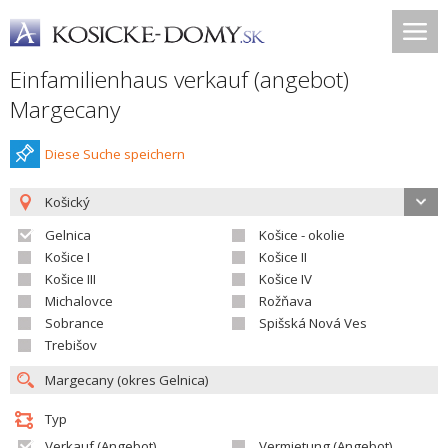
Einfamilienhaus verkauf (angebot)
Margecany
Diese Suche speichern
Košický
Gelnica
Košice - okolie
Košice I
Košice II
Košice III
Košice IV
Michalovce
Rožňava
Sobrance
Spišská Nová Ves
Trebišov
Typ
Verkauf (Angebot)
Vermietung (Angebot)