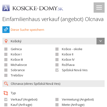
Einfamilienhaus verkauf (angebot) Olcnava
Diese Suche speichern
Košický
Gelnica
Košice - okolie
Košice I
Košice II
Košice III
Košice IV
Michalovce
Rožňava
Sobrance
Spišská Nová Ves
Trebišov
Typ
Verkauf (Angebot)
Vermietung (Angebot)
Kauf (Anfrage)
Miete (Anfrage)