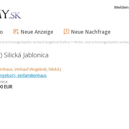
Melden 
fo
Neue Anzeige
Neue Nachfrage
>
nd erholungsobjekte verkauf (angebot) Košice
Wohn- und erholungsobjekte verkau
 Silická Jablonica
ngebot), einfamilienhaus
onica
00
EUR