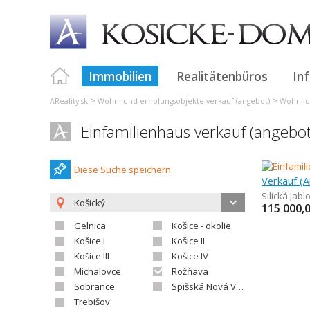
Immobilien
Realitätenbüros
In
>
>
AReality.sk
Wohn- und erholungsobjekte verkauf (angebot)
Wohn- u
Einfamilienhaus verkauf (angebot)
Diese Suche speichern
Verkauf (A
Silická Jabl
Košický
115 000,
Gelnica
Košice - okolie
Košice I
Košice II
Košice III
Košice IV
Michalovce
Rožňava
Sobrance
Spišská Nová Ves
Trebišov