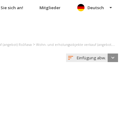
Sie sich an!
Mitglieder
Deutsch
>
f (angebot) Rožňava
Wohn- und erholungsobjekte verkauf (angebot) Silická Jablonica
Einfügung abw.