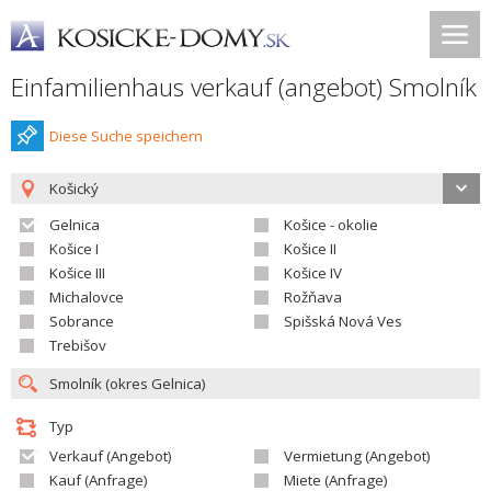
Einfamilienhaus verkauf (angebot) Smolník
Diese Suche speichern
Košický
Gelnica
Košice - okolie
Košice I
Košice II
Košice III
Košice IV
Michalovce
Rožňava
Sobrance
Spišská Nová Ves
Trebišov
Typ
Verkauf (Angebot)
Vermietung (Angebot)
Kauf (Anfrage)
Miete (Anfrage)