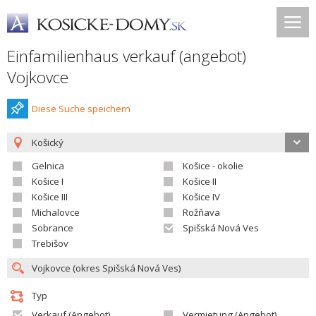
Einfamilienhaus verkauf (angebot)
Vojkovce
Diese Suche speichern
Košický
Gelnica
Košice - okolie
Košice I
Košice II
Košice III
Košice IV
Michalovce
Rožňava
Sobrance
Spišská Nová Ves
Trebišov
Typ
Verkauf (Angebot)
Vermietung (Angebot)