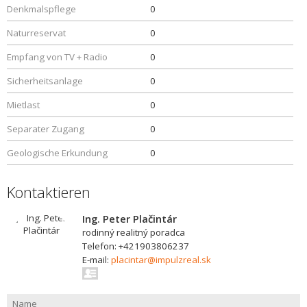
Denkmalspflege
0
Naturreservat
0
Empfang von TV + Radio
0
Sicherheitsanlage
0
Mietlast
0
Separater Zugang
0
Geologische Erkundung
0
Kontaktieren
Ing. Peter Plačintár
rodinný realitný poradca
Telefon: +421903806237
E-mail:
placintar@impulzreal.sk