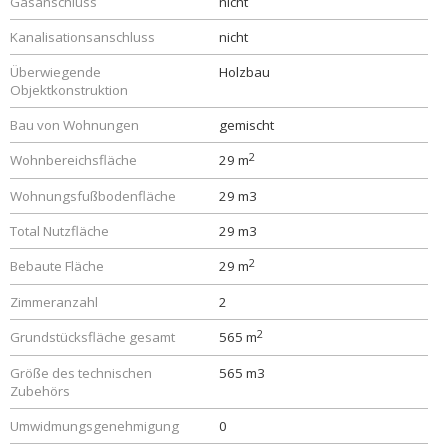
Gasanschluss
nicht
Kanalisationsanschluss
nicht
Überwiegende
Holzbau
Objektkonstruktion
Bau von Wohnungen
gemischt
2
Wohnbereichsfläche
29 m
Wohnungsfußbodenfläche
29 m3
Total Nutzfläche
29 m3
2
Bebaute Fläche
29 m
Zimmeranzahl
2
2
Grundstücksfläche gesamt
565 m
Größe des technischen
565 m3
Zubehörs
Umwidmungsgenehmigung
0