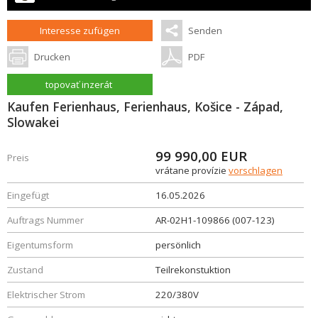
Interesse zufügen
Senden
Drucken
PDF
topovať inzerát
Kaufen Ferienhaus, Ferienhaus, Košice - Západ,
Slowakei
99 990,00
EUR
Preis
vrátane provízie
vorschlagen
Eingefügt
16.05.2026
Auftrags Nummer
AR-02H1-109866 (007-123)
Eigentumsform
persönlich
Zustand
Teilrekonstuktion
Elektrischer Strom
220/380V