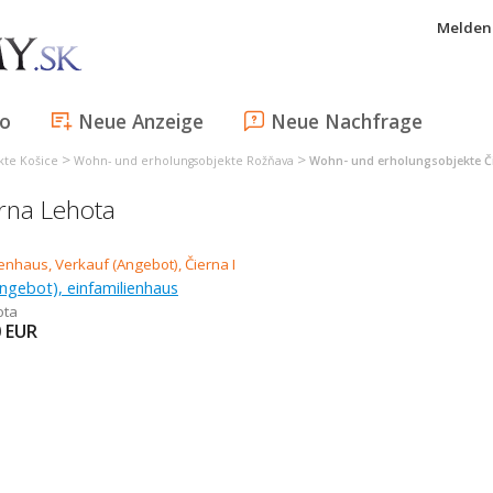
Melden 
fo
Neue Anzeige
Neue Nachfrage
>
>
kte Košice
Wohn- und erholungsobjekte Rožňava
Wohn- und erholungsobjekte Č
rna Lehota
ngebot), einfamilienhaus
ota
0
EUR