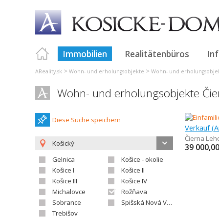
Immobilien
Realitätenbüros
In
>
>
AReality.sk
Wohn- und erholungsobjekte
Wohn- und erholungsobje
Wohn- und erholungsobjekte Čie
Diese Suche speichern
Verkauf (A
Čierna Leh
Košický
39 000,0
Gelnica
Košice - okolie
Košice I
Košice II
Košice III
Košice IV
Michalovce
Rožňava
Sobrance
Spišská Nová Ves
Trebišov