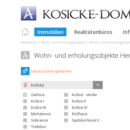
Immobilien
Realitätenbüros
In
>
>
AReality.sk
Wohn- und erholungsobjekte
Wohn- und erholungsobje
Wohn- und erholungsobjekte He
Diese Suche speichern
Košický
Gelnica
Košice - okolie
Košice I
Košice II
Košice III
Košice IV
Michalovce
Rožňava
Sobrance
Spišská Nová Ves
Trebišov