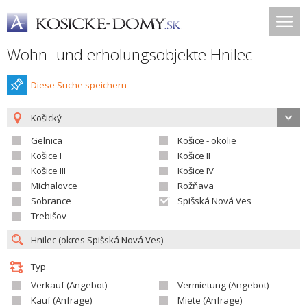
Wohn- und erholungsobjekte Hnilec
Diese Suche speichern
Košický
Gelnica
Košice - okolie
Košice I
Košice II
Košice III
Košice IV
Michalovce
Rožňava
Sobrance
Spišská Nová Ves
Trebišov
Typ
Verkauf (Angebot)
Vermietung (Angebot)
Kauf (Anfrage)
Miete (Anfrage)