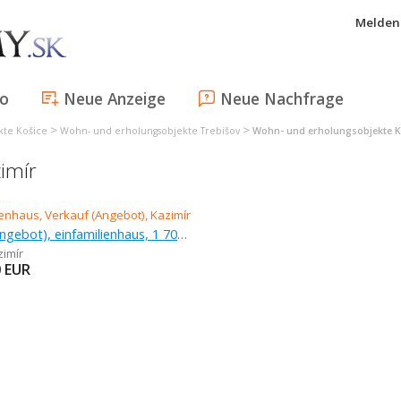
Melden 
fo
Neue Anzeige
Neue Nachfrage
>
>
kte Košice
Wohn- und erholungsobjekte Trebišov
Wohn- und erholungsobjekte K
imír
Verkauf (Angebot), einfamilienhaus, 1 705 m
zimír
0
EUR