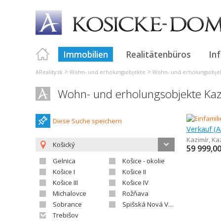
Immobilien
Realitätenbüros
In
>
>
AReality.sk
Wohn- und erholungsobjekte
Wohn- und erholungsobje
Wohn- und erholungsobjekte Kaz
Diese Suche speichern
Kazimír
,
Ka
Košický
59 999,0
Gelnica
Košice - okolie
Košice I
Košice II
Košice III
Košice IV
Michalovce
Rožňava
Sobrance
Spišská Nová Ves
Trebišov