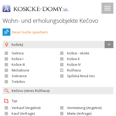
Wohn- und erholungsobjekte Kečovo
Diese Suche speichern
Košický
Gelnica
Košice - okolie
Košice I
Košice II
Košice III
Košice IV
Michalovce
Rožňava
Sobrance
Spišská Nová Ves
Trebišov
Typ
Verkauf (Angebot)
Vermietung (Angebot)
Kauf (Anfrage)
Miete (Anfrage)