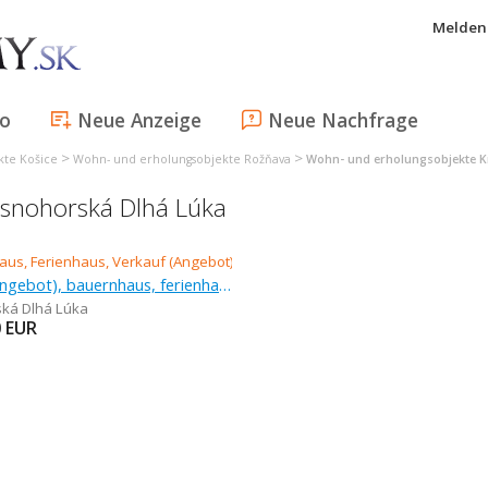
Melden 
fo
Neue Anzeige
Neue Nachfrage
>
>
kte Košice
Wohn- und erholungsobjekte Rožňava
Wohn- und erholungsobjekte 
snohorská Dlhá Lúka
Verkauf (Angebot), bauernhaus, ferienhaus
ká Dlhá Lúka
0
EUR