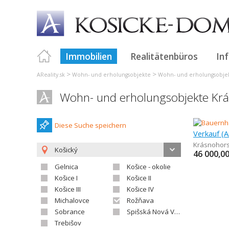
Immobilien
Realitätenbüros
In
>
>
AReality.sk
Wohn- und erholungsobjekte
Wohn- und erholungsobje
Wohn- und erholungsobjekte Krá
Diese Suche speichern
Krásnohors
Košický
46 000,0
Gelnica
Košice - okolie
Košice I
Košice II
Košice III
Košice IV
Michalovce
Rožňava
Sobrance
Spišská Nová Ves
Trebišov