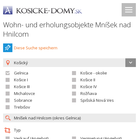
Wohn- und erholungsobjekte Mníšek nad
Hnilcom
Diese Suche speichern
Košický
Gelnica
Košice - okolie
Košice I
Košice II
Košice III
Košice IV
Michalovce
Rožňava
Sobrance
Spišská Nová Ves
Trebišov
Typ
Verkauf (Angebot)
Vermietung (Angebot)