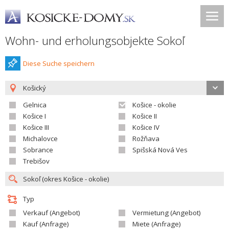
Wohn- und erholungsobjekte Sokoľ
Diese Suche speichern
Košický
Gelnica
Košice - okolie
Košice I
Košice II
Košice III
Košice IV
Michalovce
Rožňava
Sobrance
Spišská Nová Ves
Trebišov
Typ
Verkauf (Angebot)
Vermietung (Angebot)
Kauf (Anfrage)
Miete (Anfrage)