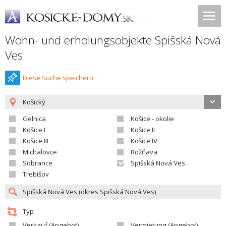
Wohn- und erholungsobjekte Spišská Nová
Ves
Diese Suche speichern
Košický
Gelnica
Košice - okolie
Košice I
Košice II
Košice III
Košice IV
Michalovce
Rožňava
Sobrance
Spišská Nová Ves
Trebišov
Typ
Verkauf (Angebot)
Vermietung (Angebot)