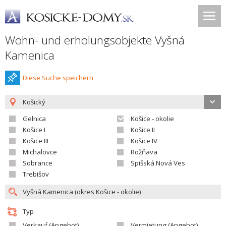
Wohn- und erholungsobjekte Vyšná
Kamenica
Diese Suche speichern
Košický
Gelnica
Košice - okolie
Košice I
Košice II
Košice III
Košice IV
Michalovce
Rožňava
Sobrance
Spišská Nová Ves
Trebišov
Typ
Verkauf (Angebot)
Vermietung (Angebot)