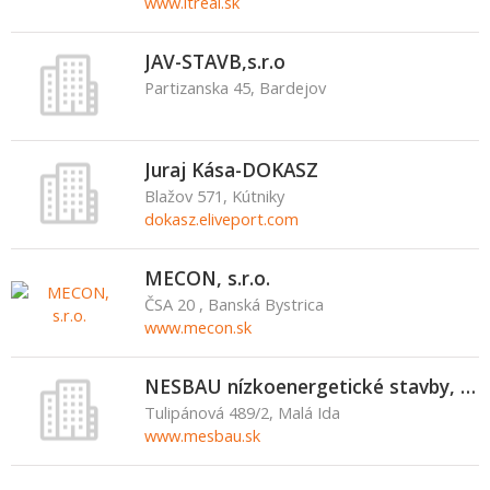
www.itreal.sk
JAV-STAVB,s.r.o
Partizanska 45, Bardejov
Juraj Kása-DOKASZ
Blažov 571, Kútniky
dokasz.eliveport.com
MECON, s.r.o.
ČSA 20 , Banská Bystrica
www.mecon.sk
NESBAU nízkoenergetické stavby, s.r.o.
Tulipánová 489/2, Malá Ida
www.mesbau.sk