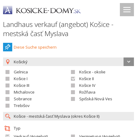
Landhaus verkauf (angebot) Košice -
mestská časť Myslava
Diese Suche speichern
Košický
Gelnica
Košice - okolie
Košice I
Košice II
Košice III
Košice IV
Michalovce
Rožňava
Sobrance
Spišská Nová Ves
Trebišov
Typ
Verkauf (Angebot)
Vermietung (Angebot)