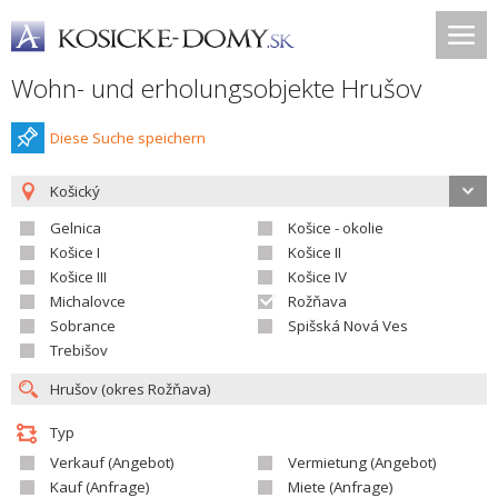
Wohn- und erholungsobjekte Hrušov
Diese Suche speichern
Košický
Gelnica
Košice - okolie
Košice I
Košice II
Košice III
Košice IV
Michalovce
Rožňava
Sobrance
Spišská Nová Ves
Trebišov
Typ
Verkauf (Angebot)
Vermietung (Angebot)
Kauf (Anfrage)
Miete (Anfrage)