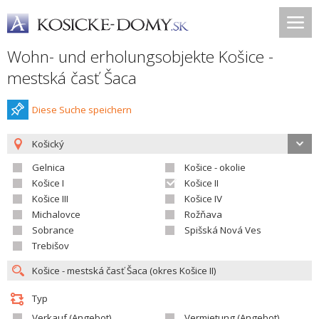
Wohn- und erholungsobjekte Košice -
mestská časť Šaca
Diese Suche speichern
Košický
Gelnica
Košice - okolie
Košice I
Košice II
Košice III
Košice IV
Michalovce
Rožňava
Sobrance
Spišská Nová Ves
Trebišov
Typ
Verkauf (Angebot)
Vermietung (Angebot)