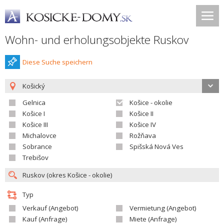
Wohn- und erholungsobjekte Ruskov
Diese Suche speichern
Košický
Gelnica
Košice - okolie
Košice I
Košice II
Košice III
Košice IV
Michalovce
Rožňava
Sobrance
Spišská Nová Ves
Trebišov
Typ
Verkauf (Angebot)
Vermietung (Angebot)
Kauf (Anfrage)
Miete (Anfrage)