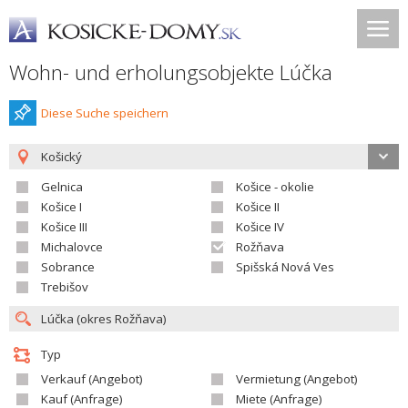
Wohn- und erholungsobjekte Lúčka
Diese Suche speichern
Košický
Gelnica
Košice - okolie
Košice I
Košice II
Košice III
Košice IV
Michalovce
Rožňava
Sobrance
Spišská Nová Ves
Trebišov
Typ
Verkauf (Angebot)
Vermietung (Angebot)
Kauf (Anfrage)
Miete (Anfrage)