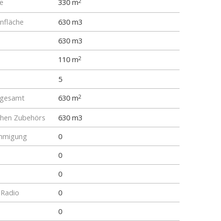
e
330 m
2
fläche
630 m3
630 m3
110 m
2
5
 gesamt
630 m
2
chen Zubehörs
630 m3
hmigung
0
0
0
 Radio
0
0