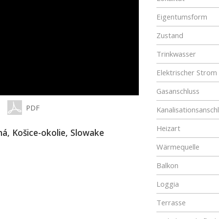
Eigentumsform
Zustand
Trinkwasser
Elektrischer Strom
Gasanschluss
PDF
Kanalisationsansch
Heizart
ná, Košice-okolie, Slowake
Wärmequelle
Balkon
Loggia
Terrasse