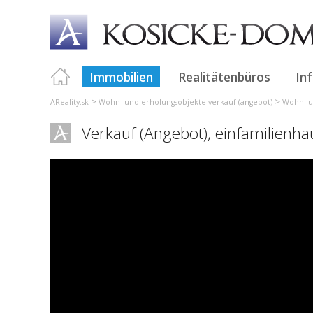
Immobilien
Realitätenbüros
In
>
>
AReality.sk
Wohn- und erholungsobjekte verkauf (angebot)
Wohn- u
Verkauf (Angebot), einfamilienh