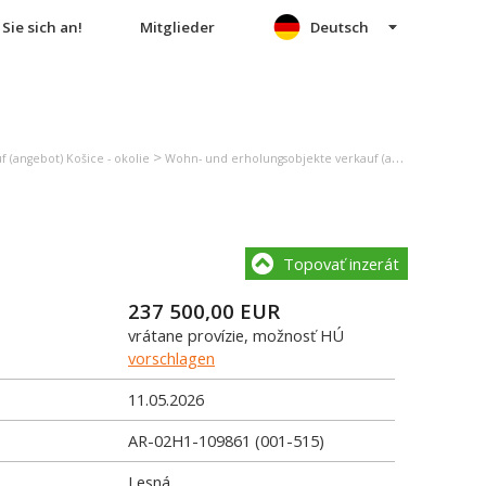
Sie sich an!
Mitglieder
Deutsch
>
>
 (angebot) Košice - okolie
Wohn- und erholungsobjekte verkauf (angebot) Čaňa
Topovať inzerát
237 500,00
EUR
vrátane provízie, možnosť HÚ
vorschlagen
11.05.2026
AR-02H1-109861 (001-515)
Lesná