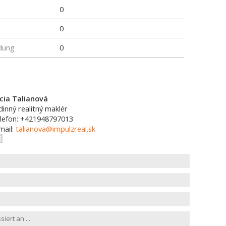
0
0
dung
0
cia Talianová
dinný realitný maklér
lefon: +421948797013
mail:
talianova@impulzreal.sk