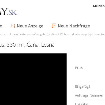
Melden 
fo
Neue Anzeige
Neue Nachfrage
>
nd erholungsobjekte verkauf (angebot) Košice
Wohn- und erholungsobjekte verkauf
aus, 330 m
,
Čaňa
,
Lesná
2
Preis
Eingefügt
Auftrags Nummer
Lokalität