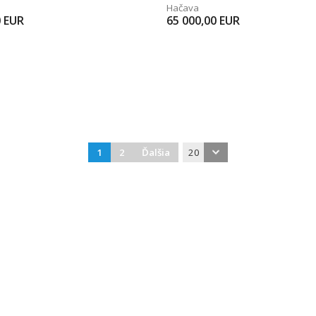
Hačava
0
EUR
65 000,00
EUR
1
2
Ďalšia
20