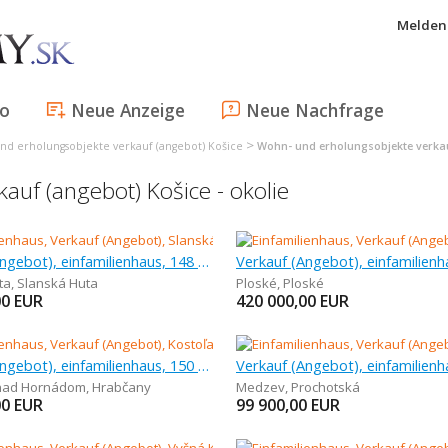
Melden 
fo
Neue Anzeige
Neue Nachfrage
>
nd erholungsobjekte verkauf (angebot) Košice
Wohn- und erholungsobjekte verkauf
uf (angebot) Košice - okolie
Verkauf (Angebot), einfamilienhaus, 148 m
ta
,
Slanská Huta
Ploské
,
Ploské
00
EUR
420 000,00
EUR
Verkauf (Angebot), einfamilienhaus, 150 m
 nad Hornádom
,
Hrabčany
Medzev
,
Prochotská
00
EUR
99 900,00
EUR