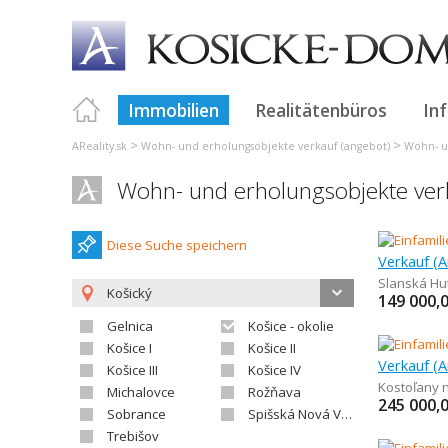
Immobilien
Realitätenbüros
In
>
>
AReality.sk
Wohn- und erholungsobjekte verkauf (angebot)
Wohn- u
Wohn- und erholungsobjekte verka
Diese Suche speichern
Slanská Hu
Košický
149 000,
Gelnica
Košice - okolie
Košice I
Košice II
Košice III
Košice IV
Kostoľany
Michalovce
Rožňava
245 000,
Sobrance
Spišská Nová Ves
Trebišov