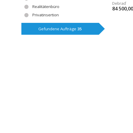
Debraď
Realitätenbüro
84 500,0
Privatinsertion
Gefundene Aufträge
35