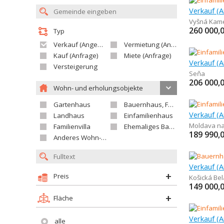
Vyšná Kam
260 000,
Typ
Verkauf (Angebot)
Vermietung (Angebot)
Kauf (Anfrage)
Miete (Anfrage)
Versteigerung
Seňa
206 000,
Wohn- und erholungsobjekte
Gartenhaus
Bauernhaus, Ferienhaus
Landhaus
Einfamilienhaus
Moldava n
Familienvilla
Ehemaliges Bauerngut
189 990,
Anderes Wohn- oder Ferienobjekt
Preis
Košická Bel
149 000,
Fläche
Verkauf (A
alle