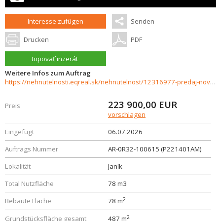
Interesse zufügen
Senden
Drucken
PDF
topovať inzerát
Weitere Infos zum Auftrag
https://nehnutelnosti.eqreal.sk/nehnutelnost/12316977-predaj-novostavby-rodinneho-domu-v-janiku
223 900,00
EUR
Preis
vorschlagen
Eingefügt
06.07.2026
Auftrags Nummer
AR-0R32-100615 (P221401AM)
Lokalität
Janík
Total Nutzfläche
78 m3
2
Bebaute Fläche
78 m
2
Grundstücksfläche gesamt
487 m