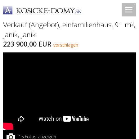
Verkauf (Angebot), einfamilienhaus, 91 m
,
2
Janík
,
Janík
223 900,00 EUR
vorschlagen
15 Fotos anzeigen