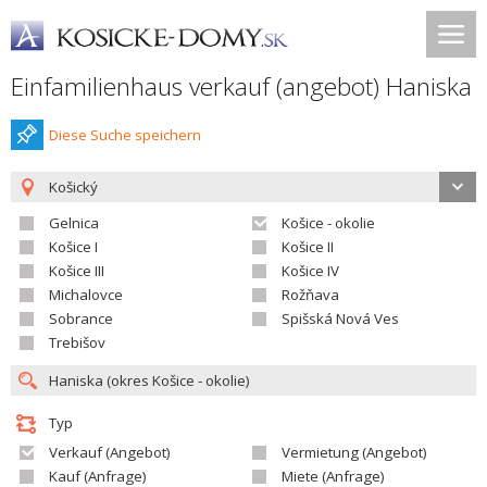
Einfamilienhaus verkauf (angebot) Haniska
Diese Suche speichern
Košický
Gelnica
Košice - okolie
Košice I
Košice II
Košice III
Košice IV
Michalovce
Rožňava
Sobrance
Spišská Nová Ves
Trebišov
Typ
Verkauf (Angebot)
Vermietung (Angebot)
Kauf (Anfrage)
Miete (Anfrage)