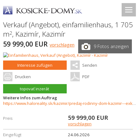
Verkauf (Angebot), einfamilienhaus, 1 705
m
,
Kazimír
,
Kazimír
2
59 999,00 EUR
vorschlagen
9 Fotos anzeigen
Interesse zufügen
Senden
Drucken
PDF
topovať inzerát
Weitere Infos zum Auftrag
https://www.haloreality.sk/kazimir/predaj-rodinny-dom-kazimir---exkluzivne-halo-reality/72988
59 999,00
EUR
Preis
vorschlagen
Eingefügt
24.06.2026