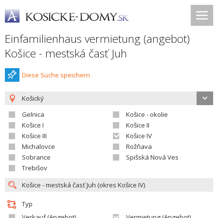
Einfamilienhaus vermietung (angebot)
Košice - mestská časť Juh
Diese Suche speichern
Košický
Gelnica
Košice - okolie
Košice I
Košice II
Košice III
Košice IV
Michalovce
Rožňava
Sobrance
Spišská Nová Ves
Trebišov
Typ
Verkauf (Angebot)
Vermietung (Angebot)