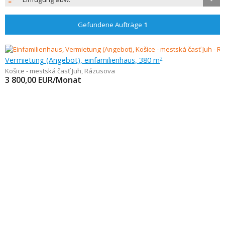
Gefundene Aufträge
1
Vermietung (Angebot), einfamilienhaus, 380 m
2
Košice - mestská časť Juh
,
Rázusova
3 800,00
EUR/Monat