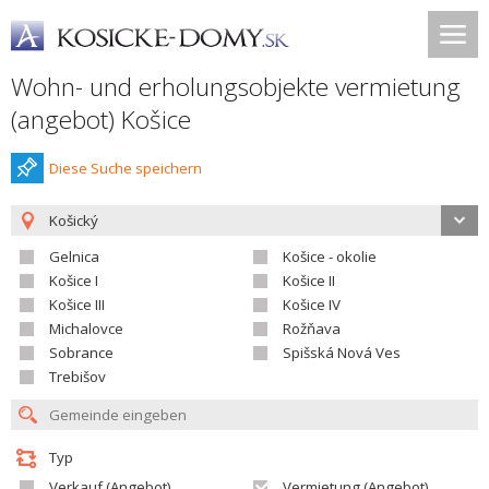
Wohn- und erholungsobjekte vermietung
(angebot) Košice
Diese Suche speichern
Košický
Gelnica
Košice - okolie
Košice I
Košice II
Košice III
Košice IV
Michalovce
Rožňava
Sobrance
Spišská Nová Ves
Trebišov
Typ
Verkauf (Angebot)
Vermietung (Angebot)