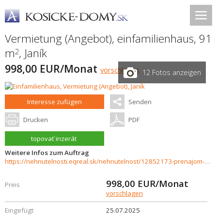
Vermietung (Angebot), einfamilienhaus, 91
m
,
Janík
2
998,00 EUR/Monat
vorschlagen
12 Fotos anzeigen
Interesse zufügen
Senden
Drucken
PDF
topovať inzerát
Weitere Infos zum Auftrag
https://nehnutelnosti.eqreal.sk/nehnutelnost/12852173-prenajom-novostavby-rodinneho-domu-v-janiku
998,00
EUR/Monat
Preis
vorschlagen
Eingefügt
25.07.2025