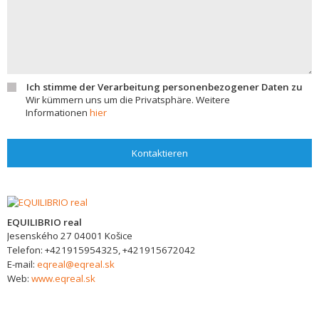
Ich stimme der Verarbeitung personenbezogener Daten zu
Wir kümmern uns um die Privatsphäre. Weitere
Informationen
hier
Kontaktieren
EQUILIBRIO real
Jesenského 27
04001
Košice
Telefon:
+421915954325, +421915672042
E-mail:
eqreal@eqreal.sk
Web:
www.eqreal.sk