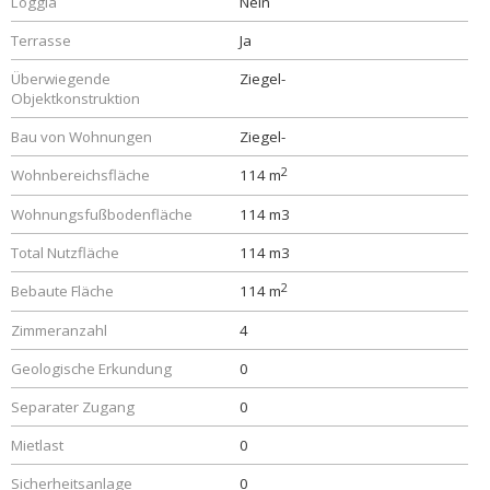
Loggia
Nein
Terrasse
Ja
Überwiegende
Ziegel-
Objektkonstruktion
Bau von Wohnungen
Ziegel-
2
Wohnbereichsfläche
114 m
Wohnungsfußbodenfläche
114 m3
Total Nutzfläche
114 m3
2
Bebaute Fläche
114 m
Zimmeranzahl
4
Geologische Erkundung
0
Separater Zugang
0
Mietlast
0
Sicherheitsanlage
0