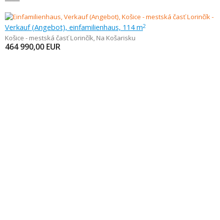
Verkauf (Angebot), einfamilienhaus, 114 m
2
Košice - mestská časť Lorinčík
,
Na Košarisku
464 990,00
EUR