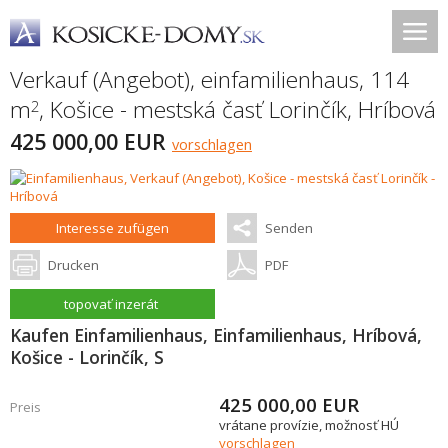
Verkauf (Angebot), einfamilienhaus, 114
m
,
Košice - mestská časť Lorinčík
,
Hríbová
2
425 000,00 EUR
vorschlagen
Interesse zufügen
Senden
Drucken
PDF
topovať inzerát
Kaufen Einfamilienhaus, Einfamilienhaus, Hríbová,
Košice - Lorinčík, S
425 000,00
EUR
Preis
vrátane provízie, možnosť HÚ
vorschlagen