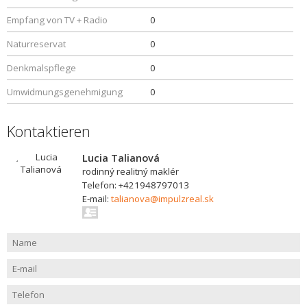
Empfang von TV + Radio
0
Naturreservat
0
Denkmalspflege
0
Umwidmungsgenehmigung
0
Kontaktieren
Lucia Talianová
rodinný realitný maklér
Telefon: +421948797013
E-mail:
talianova@impulzreal.sk