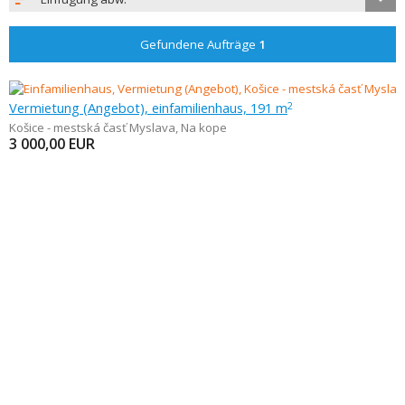
Gefundene Aufträge
1
Vermietung (Angebot), einfamilienhaus, 191 m
2
Košice - mestská časť Myslava
,
Na kope
3 000,00
EUR