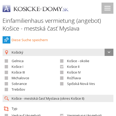
Einfamilienhaus vermietung (angebot)
Košice - mestská časť Myslava
Diese Suche speichern
Košický
Gelnica
Košice - okolie
Košice I
Košice II
Košice III
Košice IV
Michalovce
Rožňava
Sobrance
Spišská Nová Ves
Trebišov
Typ
Verkauf (Angebot)
Vermietung (Angebot)