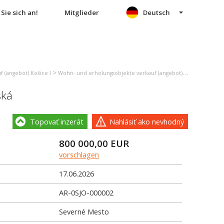
Sie sich an!
Mitglieder
Deutsch
>
 (angebot) Košice I
Wohn- und erholungsobjekte verkauf (angebot) Košice - mestská časť Sever
ská
Topovať inzerát
Nahlásiť ako nevhodný
800 000,00
EUR
vorschlagen
17.06.2026
AR-0SJO-000002
Severné Mesto