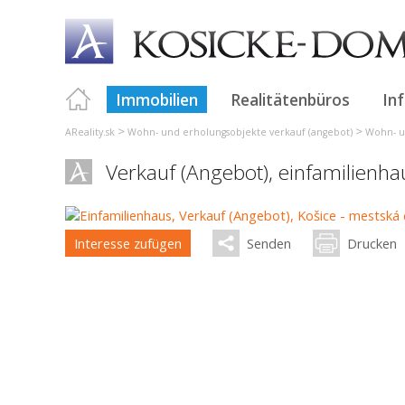
Immobilien
Realitätenbüros
In
>
>
AReality.sk
Wohn- und erholungsobjekte verkauf (angebot)
Wohn- u
Verkauf (Angebot), einfamilienh
Interesse zufügen
Senden
Drucken