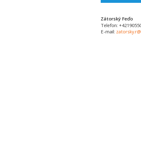
Zátorský Feďo
Telefon:
+4219055
E-mail:
zatorsky.r