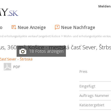
Melden 
fo
Neue Anzeige
Neue Nachfrage
>
nd erholungsobjekte verkauf (angebot) Košice
Wohn- und erholungsobjekte verkauf
aus, 360 m
,
Košice - mestská časť Sever
,
Štrb
2
18 Fotos anzeigen
PDF
Preis
Eingefügt
Auftrags Nummer
Katastergebiet