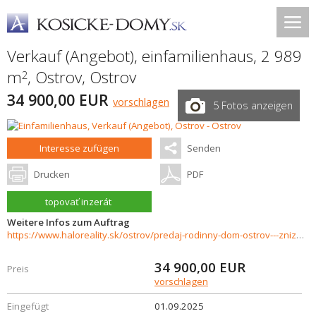
Verkauf (Angebot), einfamilienhaus, 2 989
m
,
Ostrov
,
Ostrov
2
34 900,00 EUR
vorschlagen
5 Fotos anzeigen
Interesse zufügen
Senden
Drucken
PDF
topovať inzerát
Weitere Infos zum Auftrag
https://www.haloreality.sk/ostrov/predaj-rodinny-dom-ostrov---znizena-cena---exkluzivne-halo-reality/70671
34 900,00
EUR
Preis
vorschlagen
Eingefügt
01.09.2025