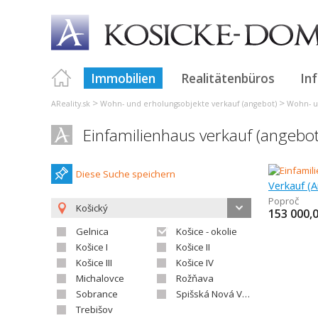
Immobilien
Realitätenbüros
In
>
>
AReality.sk
Wohn- und erholungsobjekte verkauf (angebot)
Wohn- u
Einfamilienhaus verkauf (angebo
Diese Suche speichern
Verkauf (A
Poproč
Košický
153 000,
Gelnica
Košice - okolie
Košice I
Košice II
Košice III
Košice IV
Michalovce
Rožňava
Sobrance
Spišská Nová Ves
Trebišov