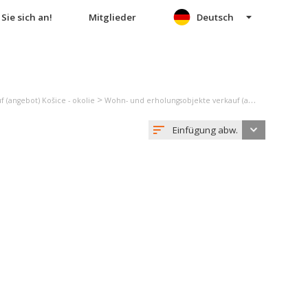
Sie sich an!
Mitglieder
Deutsch
>
 (angebot) Košice - okolie
Wohn- und erholungsobjekte verkauf (angebot) Poproč
Einfügung abw.