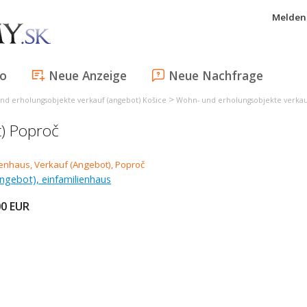
Melden 
fo
Neue Anzeige
Neue Nachfrage
>
nd erholungsobjekte verkauf (angebot) Košice
Wohn- und erholungsobjekte verkauf
t) Poproč
ngebot), einfamilienhaus
00
EUR