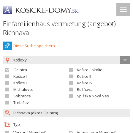
Einfamilienhaus vermietung (angebot)
Richnava
Diese Suche speichern
Košický
Gelnica
Košice - okolie
Košice I
Košice II
Košice III
Košice IV
Michalovce
Rožňava
Sobrance
Spišská Nová Ves
Trebišov
Typ
Verkauf (Angebot)
Vermietung (Angebot)