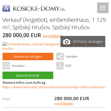
Verkauf (Angebot), einfamilienhaus, 1 129
m
,
Spišský Hrušov
,
Spišský Hrušov
2
280 000,00 EUR
vorschlagen
30 Fotos anzeigen
Interesse zufügen
Senden
Drucken
PDF
topovať inzerát
Weitere Infos zum Auftrag
https://www.haloreality.sk/spissky-hrusov/predaj-rodinny-dom-spissky-hrusov---novostavba---exkluzivne-halo-reality/73231
280 000,00
EUR
Preis
vorschlagen