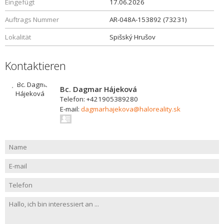
Eingefügt
17.06.2026
Auftrags Nummer
AR-048A-153892 (73231)
Lokalität
Spišský Hrušov
Kontaktieren
Bc. Dagmar Hájeková
Telefon: +421905389280
E-mail:
dagmarhajekova@haloreality.sk