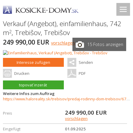
Verkauf (Angebot), einfamilienhaus, 742
m
,
Trebišov
,
Trebišov
2
249 990,00 EUR
vorschlagen
15 Fotos anzeigen
Interesse zufügen
Senden
Drucken
PDF
topovať inzerát
Weitere Infos zum Auftrag
https://www.haloreality.sk/trebisov/predaj-rodinny-dom-trebisov/67408
249 990,00
EUR
Preis
vorschlagen
Eingefügt
01.09.2025