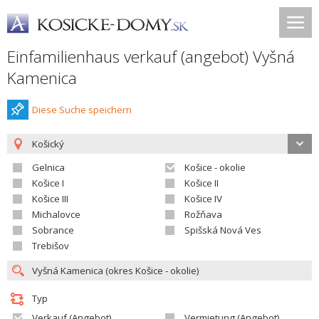
Einfamilienhaus verkauf (angebot) Vyšná
Kamenica
Diese Suche speichern
Košický
Gelnica
Košice - okolie
Košice I
Košice II
Košice III
Košice IV
Michalovce
Rožňava
Sobrance
Spišská Nová Ves
Trebišov
Typ
Verkauf (Angebot)
Vermietung (Angebot)