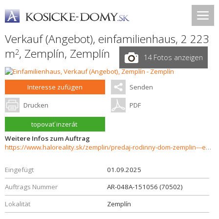
Verkauf (Angebot), einfamilienhaus, 2 223
m
,
Zemplín
,
Zemplín
2
14 Fotos anzeigen
Interesse zufügen
Senden
Drucken
PDF
topovať inzerát
Weitere Infos zum Auftrag
https://www.haloreality.sk/zemplin/predaj-rodinny-dom-zemplin---exkluzivne-halo-reality/70502
Eingefügt
01.09.2025
Auftrags Nummer
AR-048A-151056 (70502)
Lokalität
Zemplín