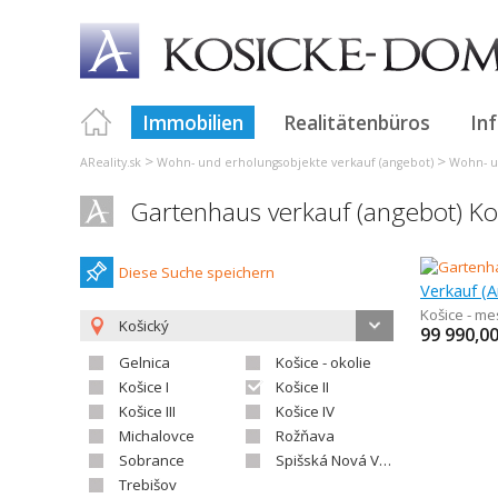
Immobilien
Realitätenbüros
In
>
>
AReality.sk
Wohn- und erholungsobjekte verkauf (angebot)
Wohn- u
Gartenhaus verkauf (angebot) Ko
Diese Suche speichern
Verkauf (
Košice - m
Košický
99 990,0
Gelnica
Košice - okolie
Košice I
Košice II
Košice III
Košice IV
Michalovce
Rožňava
Sobrance
Spišská Nová Ves
Trebišov