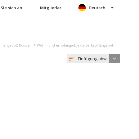
Sie sich an!
Mitglieder
Deutsch
>
 (angebot) Košice II
Wohn- und erholungsobjekte verkauf (angebot) Košice - mestská časť Západ
Einfügung abw.