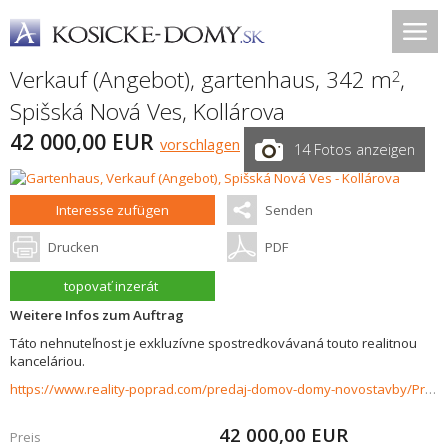
Verkauf (Angebot), gartenhaus, 342 m
,
2
Spišská Nová Ves
,
Kollárova
42 000,00 EUR
vorschlagen
14 Fotos anzeigen
Interesse zufügen
Senden
Drucken
PDF
topovať inzerát
Weitere Infos zum Auftrag
Táto nehnuteľnost je exkluzívne spostredkovávaná touto realitnou
kanceláriou.
https://www.reality-poprad.com/predaj-domov-domy-novostavby/Predaj-zahrady-so-zateplenou-chatkou---Spisska-Nova-Ves---Novy-cintorin-37514/?utm_source=areality&utm_medium=xml&utm_term=37514&utm_content=dom&utm_campaign=portaly
42 000,00
EUR
Preis