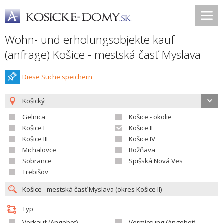
Wohn- und erholungsobjekte kauf
(anfrage) Košice - mestská časť Myslava
Diese Suche speichern
Košický
Gelnica
Košice - okolie
Košice I
Košice II
Košice III
Košice IV
Michalovce
Rožňava
Sobrance
Spišská Nová Ves
Trebišov
Typ
Verkauf (Angebot)
Vermietung (Angebot)