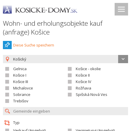
Wohn- und erholungsobjekte kauf
(anfrage) Košice
Diese Suche speichern
Košický
Gelnica
Košice - okolie
Košice I
Košice II
Košice III
Košice IV
Michalovce
Rožňava
Sobrance
Spišská Nová Ves
Trebišov
Typ
Verkauf (Angebot)
Vermietung (Angebot)