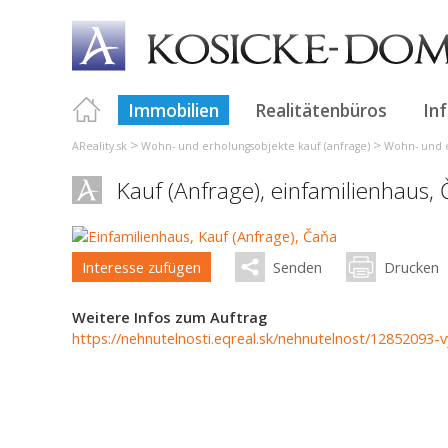
Immobilien
Realitätenbüros
In
>
>
AReality.sk
Wohn- und erholungsobjekte kauf (anfrage)
Wohn- und e
Kauf (Anfrage), einfamilienhaus,
Interesse zufügen
Senden
Drucken
Weitere Infos zum Auftrag
https://nehnutelnosti.eqreal.sk/nehnutelnost/12852093-