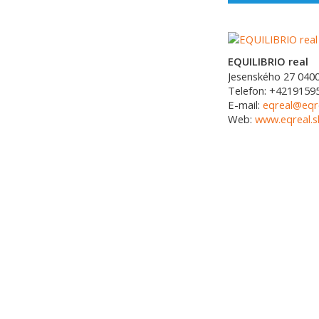
EQUILIBRIO real
Jesenského 27
040
Telefon:
+4219159
E-mail:
eqreal@eqre
Web:
www.eqreal.s