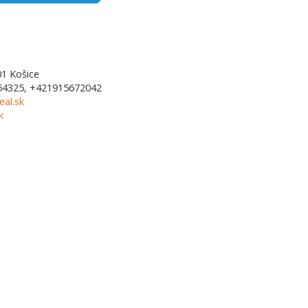
01
Košice
54325, +421915672042
al.sk
k