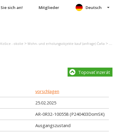
Sie sich an!
Mitglieder
Deutsch
>
>
Košice - okolie
Wohn- und erholungsobjekte kauf (anfrage) Čaňa
Einfamilienhau
Topovať inzerát
vorschlagen
25.02.2025
AR-0R32-100558 (P240403DomSK)
Ausgangszustand