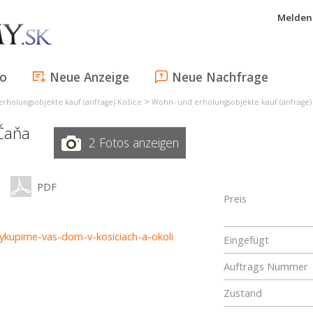
Melden 
fo
Neue Anzeige
Neue Nachfrage
>
rholungsobjekte kauf (anfrage) Košice
Wohn- und erholungsobjekte kauf (anfrage) 
Čaňa
2 Fotos anzeigen
PDF
Preis
vykupime-vas-dom-v-kosiciach-a-okoli
Eingefügt
Auftrags Nummer
Zustand